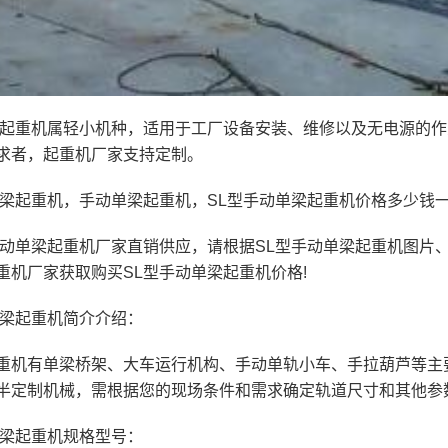
梁起重机属轻小机种，适用于工厂设备安装、维修以及无电源的
求者，起重机厂家支持定制。
单梁起重机，手动单梁起重机，SL型手动单梁起重机价格多少钱一
手动单梁起重机厂家直销供应，请根据SL型手动单梁起重机图片、
重机厂家获取购买SL型手动单梁起重机价格!
单梁起重机简介介绍：
重机有单梁桥架、大车运行机构、手动单轨小车、手拉葫芦等主
半定制机械，需根据您的现场条件和需求确定轨道尺寸和其他参
单梁起重机规格型号：