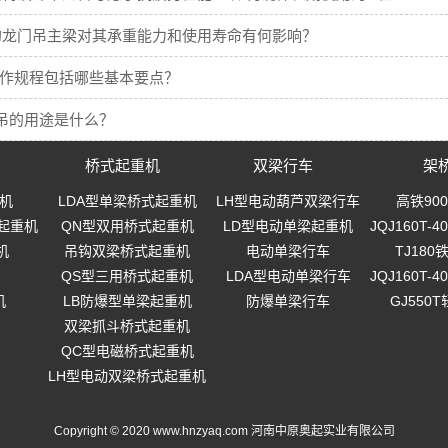
的龙门吊主梁对其承重能力和使用寿命有何影响？
操作规程包括哪些基本要点？
吊的用途是什么？
桥式起重机
双梁行车
架
机
LDA型单梁桥式起重机
LH型电动葫芦双梁行车
高铁90
起重机
QN型双用桥式起重机
LD型电动单梁起重机
JQJ160T
机
吊钩双梁桥式起重机
电动单梁行车
TJ18
QS型三用桥式起重机
LDA型电动单梁行车
JQJ160T
机
LB防爆型单梁起重机
防爆单梁行车
GJ550
双梁抓斗桥式起重机
QC型电磁桥式起重机
LH型电动双梁桥式起重机
Copyright © 2020 www.hnzyaq.com 河南中原奥起实业有限公司