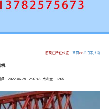
您现在所在位置：
首页
>>
龙门吊指南
重机
2022-06-29 12:07:45 点击量：1265