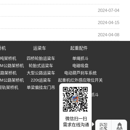
2024-07-04
2024-04-15
2024-04-08
桥机
运梁车
起重配件
0吨架桥机
四桥轮胎运粱车
单绳抓斗
-40M公路架桥机
轮胎式运梁车
电磁吸盘
0铁路架桥机
大型公路运粱车
电动葫芦刹车系统
-40M公路架桥机
220t运粱车
起重机红外感应限位开关
T轻轨架桥机
单梁偏挂龙门吊
起重吊钩
多瓣式机械设备抓斗
微信扫一扫
需求在线沟通