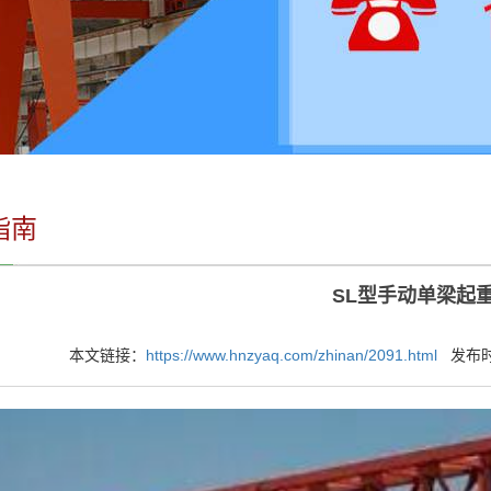
指南
SL型手动单梁起
本文链接：
https://www.hnzyaq.com/zhinan/2091.html
发布时间：