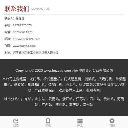
联系我们
CONTACT US
联系人：徐经理
手机：13782575673
电话：0373-8611375
邮箱：hnzyaqqz@126.com
官网：www.hnzyaq.com
地址：河南长垣起重工业园区华豫大道中段
Copyright © 2020 www.hnzyaq.com 河南中原奥起实业有限公司
本公司主要经营：
龙门吊
，
桥式起重机
，
门式起重机
，提梁机，货场门机，单梁起
重机，悬臂吊，集装箱门机，造船门机，冶金吊，运梁车等起重配件!集团实力雄
厚，产品质量保证，欢迎各界人士来厂参观考察!
城市分站：
广东站
，
山东站
，
云南站
，
浙江站
，
江苏站
，
四川站
，
贵州站
，
河南
站
，
广西站
，
陕西站
，
重庆站
，
贵州站
首页
手机
产品
顶部