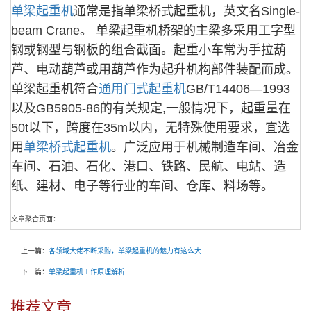
单梁起重机
通常是指单梁桥式起重机，英文名Single-
beam Crane。 单梁起重机桥架的主梁多采用工字型
钢或钢型与钢板的组合截面。起重小车常为手拉葫
芦、电动葫芦或用葫芦作为起升机构部件装配而成。
单梁起重机符合
通用门式起重机
GB/T14406—1993
以及GB5905-86的有关规定,一般情况下，起重量在
50t以下，跨度在35m以内，无特殊使用要求，宜选
用
单梁桥式起重机
。广泛应用于机械制造车间、冶金
车间、石油、石化、港口、铁路、民航、电站、造
纸、建材、电子等行业的车间、仓库、料场等。
文章聚合页面：
上一篇：
各领域大佬不断采购，单梁起重机的魅力有这么大
下一篇：
单梁起重机工作原理解析
推荐文章