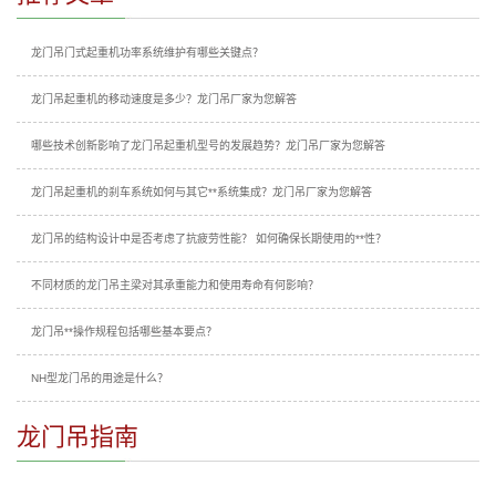
龙门吊门式起重机功率系统维护有哪些关键点？
龙门吊起重机的移动速度是多少？龙门吊厂家为您解答
哪些技术创新影响了龙门吊起重机型号的发展趋势？龙门吊厂家为您解答
龙门吊起重机的刹车系统如何与其它**系统集成？龙门吊厂家为您解答
龙门吊的结构设计中是否考虑了抗疲劳性能？ 如何确保长期使用的**性？
不同材质的龙门吊主梁对其承重能力和使用寿命有何影响？
龙门吊**操作规程包括哪些基本要点？
NH型龙门吊的用途是什么？
龙门吊指南