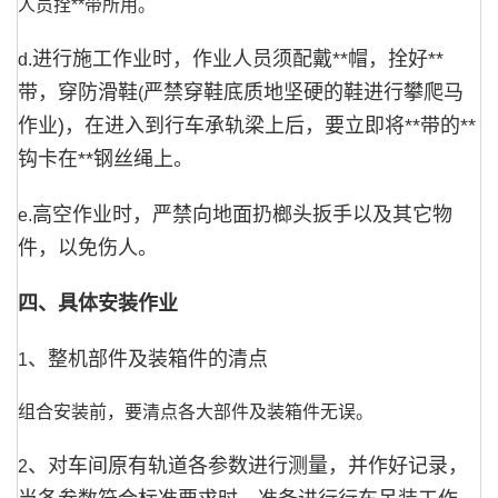
人员拴**带所用。
进行施工作业时，作业人员须配戴**帽，拴好**
d.
带，穿防滑鞋
严禁穿鞋底质地坚硬的鞋进行攀爬马
(
作业
)
，在进入到行车承轨梁上后，要立即将**带的**
钩卡在**钢丝绳上。
高空作业时，严禁向地面扔榔头扳手以及其它物
e.
件，以免
伤人。
四、具体安装作业
、整机部件及装箱件的清点
1
组合安装前，要清点各大部件及装箱件无误。
、对车间原有轨道各参数进行测量，并作好记录，
2