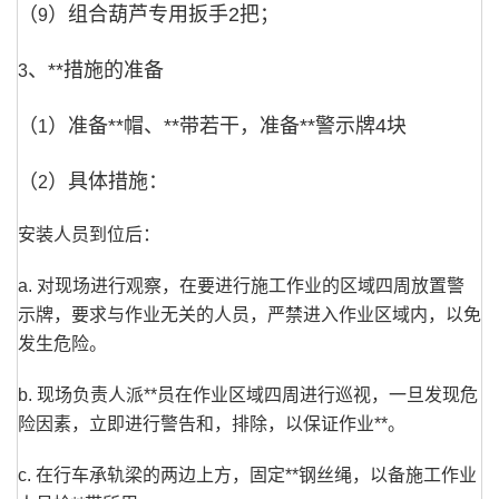
（
）组合葫芦专用扳手
2
把；
9
、**措施的准备
3
（
）准备**帽、**带若干，准备**警示牌
4
块
1
（
）具体措施：
2
安装人员到位后：
a. 对现场进行观察，在要进行施工作业的区域四周放置警
示牌，要求与作业无关的人员，严禁进入作业区域内，以免
发生危险。
b. 现场负责人派**员在作业区域四周进行巡视，一旦发现危
险因素，立即进行警告和，排除，以保证作业**。
c. 在行车承轨梁的两边上方，固定**钢丝绳，以备施工作业