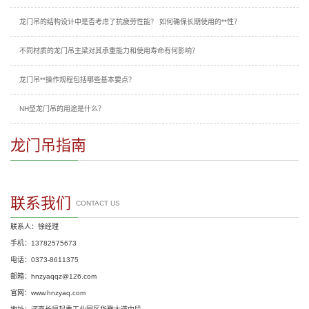
龙门吊的结构设计中是否考虑了抗疲劳性能？ 如何确保长期使用的**性？
不同材质的龙门吊主梁对其承重能力和使用寿命有何影响？
龙门吊**操作规程包括哪些基本要点？
NH型龙门吊的用途是什么？
龙门吊指南
联系我们
CONTACT US
联系人：徐经理
手机：13782575673
电话：0373-8611375
邮箱：hnzyaqqz@126.com
官网：www.hnzyaq.com