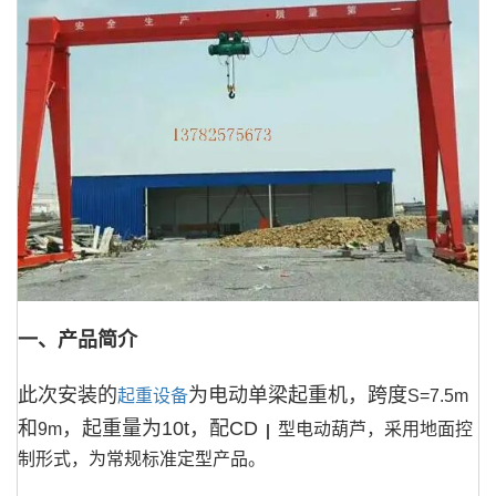
一、产品简介
此次安装的
为电动单梁起重机，跨度
起重设备
S=7.5m
和
，起重量为
10t
，配
CD
9m
型电动葫芦，采用地面控
Ⅰ
制形式，为常规标准定型产品。