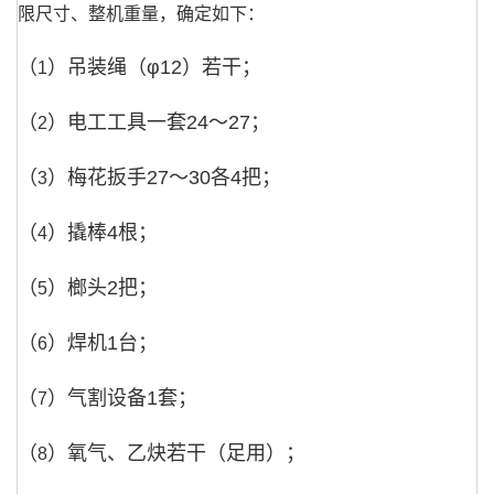
限尺寸、整机重量，确定如下：
（
）吊装绳（φ
12
）若干；
1
（
）电工工具一套
24
～
27
；
2
（
）梅花扳手
27
～
30
各
4
把；
3
（
）撬棒
4
根；
4
（
）榔头
2
把；
5
（
）焊机
1
台；
6
（
）气割设备
1
套；
7
（
）氧气、乙炔若干（足用）；
8