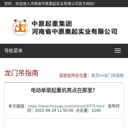
您好，欢迎进入河南省中原奥起实业有限公司官方网站！
网站地图
导航菜单
Toggle
navigat
龙门吊指南
您现在所在位置：
首页
>>
龙门吊指南
电动单梁起重机亮点在那里？
本文链接：
https://www.hnzyaq.com/zhinan/2075.html
发布时
间：2022-06-29 11:50:06 点击量：1180