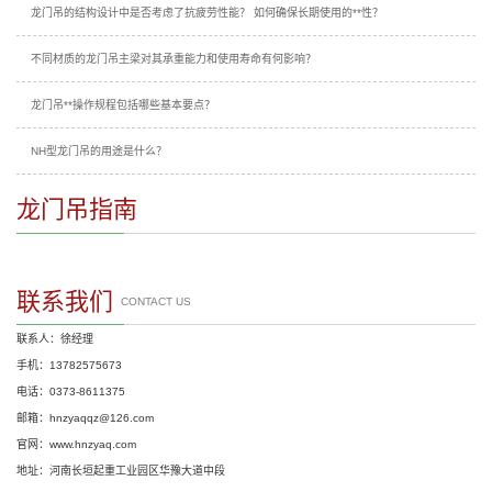
龙门吊的结构设计中是否考虑了抗疲劳性能？ 如何确保长期使用的**性？
不同材质的龙门吊主梁对其承重能力和使用寿命有何影响？
龙门吊**操作规程包括哪些基本要点？
NH型龙门吊的用途是什么？
龙门吊指南
联系我们
CONTACT US
联系人：徐经理
手机：13782575673
电话：0373-8611375
邮箱：hnzyaqqz@126.com
官网：www.hnzyaq.com
地址：河南长垣起重工业园区华豫大道中段