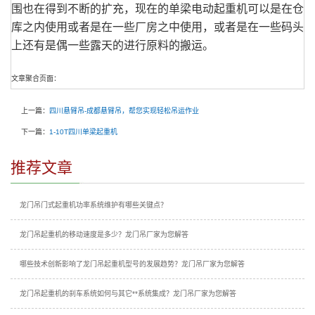
围也在得到不断的扩充，现在的单梁电动起重机可以是在仓
库之内使用或者是在一些厂房之中使用，或者是在一些码头
上还有是偶一些露天的进行原料的搬运。
文章聚合页面：
上一篇：
四川悬臂吊-成都悬臂吊，帮您实现轻松吊运作业
下一篇：
1-10T四川单梁起重机
推荐文章
龙门吊门式起重机功率系统维护有哪些关键点？
龙门吊起重机的移动速度是多少？龙门吊厂家为您解答
哪些技术创新影响了龙门吊起重机型号的发展趋势？龙门吊厂家为您解答
龙门吊起重机的刹车系统如何与其它**系统集成？龙门吊厂家为您解答