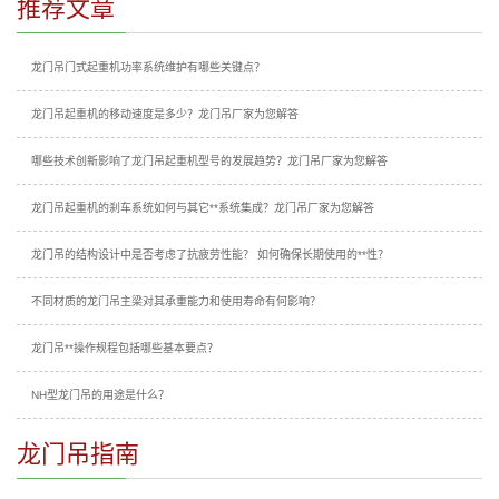
推荐文章
龙门吊门式起重机功率系统维护有哪些关键点？
龙门吊起重机的移动速度是多少？龙门吊厂家为您解答
哪些技术创新影响了龙门吊起重机型号的发展趋势？龙门吊厂家为您解答
龙门吊起重机的刹车系统如何与其它**系统集成？龙门吊厂家为您解答
龙门吊的结构设计中是否考虑了抗疲劳性能？ 如何确保长期使用的**性？
不同材质的龙门吊主梁对其承重能力和使用寿命有何影响？
龙门吊**操作规程包括哪些基本要点？
NH型龙门吊的用途是什么？
龙门吊指南