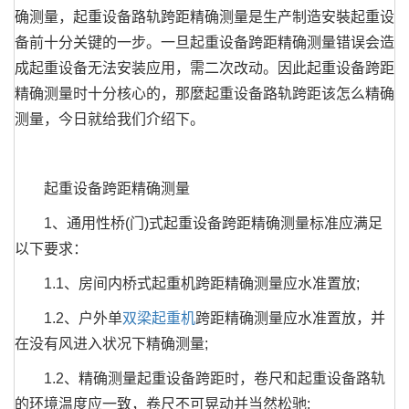
确测量，起重设备路轨跨距精确测量是生产制造安裝起重设
备前十分关键的一步。一旦起重设备跨距精确测量错误会造
成起重设备无法安装应用，需二次改动。因此起重设备跨距
精确测量时十分核心的，那麼起重设备路轨跨距该怎么精确
测量，今日就给我们介绍下。
起重设备跨距精确测量
1、通用性桥(门)式起重设备跨距精确测量标准应满足
以下要求：
1.1、房间内桥式起重机跨距精确测量应水准置放;
1.2、户外单
双梁起重机
跨距精确测量应水准置放，并
在没有风进入状况下精确测量;
1.2、精确测量起重设备跨距时，卷尺和起重设备路轨
的环境温度应一致，卷尺不可晃动并当然松驰;