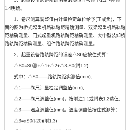
3、起重设备跨距精确测量的部位宜按图下1.1～附图
1.4明确。
1、卷尺测算调整值由计量检定单位给予(正或负)，下
面的图为桥式起重机路轨跨距精确测量、双梁起重机路轨跨
距精确测量、门式起重机路轨跨距精确测量、大中型装卸桥
路轨跨距精确测量、组件路轨跨距精确测量。
2、起重设备路轨跨距的误差△S0应按住式算：
△S0=S0测+△1+△2+△3-S0(附1.2)
式中：△S0——路轨跨距实测值(mm);
△1——卷尺计量检定调整值(mm);
△2——卷尺调整值(mm)，按附注1.1或附表1.2选值;
△3——溫度调整值(mm)。溫度调整值按住式测算：
△3=αS0(t-20)(附1.3)