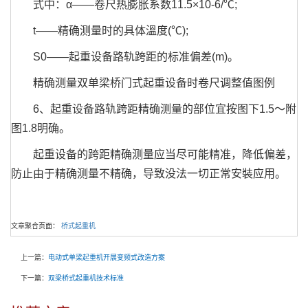
式中：α——卷尺热膨胀系数11.5×10-6/℃;
t——精确测量时的具体溫度(℃);
S0——起重设备路轨跨距的标准偏差(m)。
精确测量双单梁桥门式起重设备时卷尺调整值图例
6、起重设备路轨跨距精确测量的部位宜按图下1.5～附
图1.8明确。
起重设备的跨距精确测量应当尽可能精准，降低偏差，
防止由于精确测量不精确，导致没法一切正常安裝应用。
文章聚合页面：
桥式起重机
上一篇：
电动式单梁起重机开展变频式改造方案
下一篇：
双梁桥式起重机技术标准