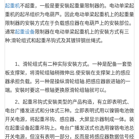
起重机
不超重，一般是要安裝起重量限制器的。电动单梁起
重机的起吊组织为电葫芦。因此电动单梁起重机上的起重量
限制器的安裝方式在于负载感应器在电葫芦上的安裝部位。
通常
起重设备
限制器在电动单梁起重机上的安裝方式有三
种:滑轮组式和起重吊钩式及其镀锌钢丝绳式。
1、滑轮组式有二种实际安裝方式。一种是配备一套垫
板支撑架，将滑轮组轴稍微伸出.使安裝在支撑架上的感应
器承担负载。另一种是操纵滑轮组轴.把感应器嵌进轴的一
端。安裝时要这一根轴更换原滑轮组轴就可以。
2、起重吊钩式安裝类型的产品构造，有立即表明式、
电台广播发送式和分体式三种。立即表明式用以镍镉电池做
开关电源，将起重吊钩、感应器、大屏显示器制成一体。装
在起重设备起重吊钩上。电台广播发送式也选用镍铬电池总
开关电源，但沒有表明一部分，反而是将感应器数据信号经