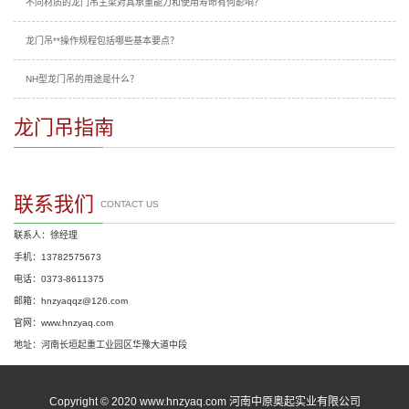
不同材质的龙门吊主梁对其承重能力和使用寿命有何影响？
龙门吊**操作规程包括哪些基本要点？
NH型龙门吊的用途是什么？
龙门吊指南
联系我们
CONTACT US
联系人：徐经理
手机：13782575673
电话：0373-8611375
邮箱：hnzyaqqz@126.com
官网：www.hnzyaq.com
地址：河南长垣起重工业园区华豫大道中段
Copyright © 2020 www.hnzyaq.com 河南中原奥起实业有限公司