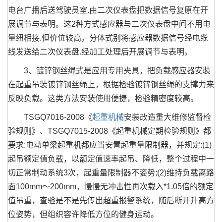
电台广播后送驾驶员室.由二次仪表盘把数据信号复原在开
展调节与表明。这2种方式感应器与二次仪表盘中间不用电
量纽相接.但价位较高。分体式别将感应器数据信号经电缆
线发送给二次仪表盘.经加工处理后开展调节与表明。
3、镀锌钢丝绳式是应用专用夹具，把负载感应器安裝
在起重吊装镀锌钢丝绳上，根据检验镀锌钢丝绳的支撑力来
反映负载。这类方法安装使用便捷，检验精密度较高。
TSGQ7016-2008《
起重机械
安装改造重大维修监督检
验规则》、TSGQ7015-2008《起重机械定期检验规则》都
要求:电动单梁起重机都应当安置起重量限制器，并规定:(1)
起吊额定值负载，以额定值速率起吊、降低，整个过程中一
切正常制动系统3次，起重量限制器不姿势;(2)维持负载离路
面100mm～200mm，慢慢无冲击性再次载入*1.05倍的额定
值吊重，查验是不是先传出超重报警系统，随后断开升高方
位姿势，但组织容许降低方位的健身运动。