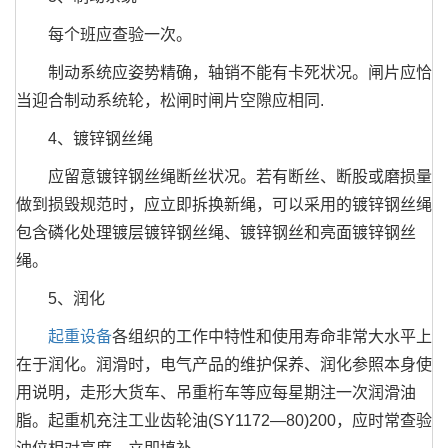
每个班应查验一次。
制动系统应姿势精确，轴销不能有卡死状况。闸片应恰
当迎合制动系统轮，松闸时闸片空隙应相同.
4、镀锌钢丝绳
应留意镀锌钢丝绳断丝状况。若有断丝、断股或磨损量
做到损毁规范时，应立即拆换新绳，可以采用的镀锌钢丝绳
包含磷化处理镀层镀锌钢丝绳、镀锌钢丝和亮面镀锌钢丝
绳。
5、润化
起重设备
各组织的工作中特性和使用寿命非常大水平上
在于润化。润滑时，电气产品的维护保养、润化参照本身使
用说明，走形大货车、吊重桁车等应每星期注一次润滑油
脂。起重机充注工业齿轮油(SY1172—80)200，应时常查验