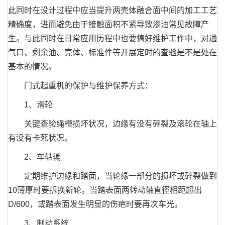
此同时在设计过程中应当提升两壳体融合面中间的加工工艺
精确度，进而避免由于接触面积不紧导致渗油常见故障产
生。与此同时在日常应用历程中也要搞好维护工作中，对通
气口、剩余油、壳体、标准件等开展定时的查验是不是处在
基本的情况。
门式起重机的保护与维护保养方式：
1、滑轮
关键查验绳槽损坏状况，边缘有没有碎裂及滚轮在轴上
有没有卡死状况。
2、车轱辘
定期维护边缘和踏面，当轮缘一部分的损坏或碎裂做到
10薄厚时要拆换新轮。当踏表面两转动轴直徑相距超出
D/600，或踏表面发生明显的伤疤时要再次车光。
3、制动系统