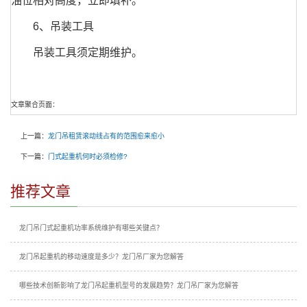
油位相对高度，立即填补。
6、吊装工具
吊装工具须定期维护。
文章聚合页面：
上一篇：
龙门吊租赁滚动线占有的范围愈来愈小
下一篇：
门式起重机何时必须检修?
推荐文章
龙门吊门式起重机功率系统维护有哪些关键点？
龙门吊起重机的移动速度是多少？龙门吊厂家为您解答
哪些技术创新影响了龙门吊起重机型号的发展趋势？龙门吊厂家为您解答