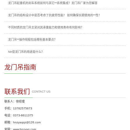
龙门吊起重机的刹车系统如何与其它**系统集成？龙门吊厂家为您解答
龙门吊的结构设计中是否考虑了抗疲劳性能？ 如何确保长期使用的**性？
不同材质的龙门吊主梁对其承重能力和使用寿命有何影响？
龙门吊**操作规程包括哪些基本要点？
NH型龙门吊的用途是什么？
龙门吊指南
联系我们
CONTACT US
联系人：徐经理
手机：13782575673
电话：0373-8611375
邮箱：hnzyaqqz@126.com
官网：www.hnzyaq.com