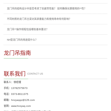
龙门吊的结构设计中是否考虑了抗疲劳性能？ 如何确保长期使用的**性？
不同材质的龙门吊主梁对其承重能力和使用寿命有何影响？
龙门吊**操作规程包括哪些基本要点？
NH型龙门吊的用途是什么？
龙门吊指南
联系我们
CONTACT US
联系人：徐经理
手机：13782575673
电话：0373-8611375
邮箱：hnzyaqqz@126.com
官网：www.hnzyaq.com