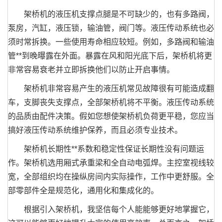
架桥机的液压机支撑点腿是不可缺少的，也有多路阀，
泵房，汽缸，液压锁，输油管，阀门等。液压传动系统也必
须时常拆换。一些使用寿命相应较短。例如，多路阀和输油
管**到晚曝露在外面。暴露在风和阳光底下后，架桥机将更
非常容易衰老并立即拆换他们以防止开启事情。
架桥机非常容易产生的液压机常见故障很有可能造成翻
车，支脚丧失支撑点，全部架桥机将不平衡。液压传动系统
的品质由配件决策。假如您想使架桥机负荷更平稳，您应当
搞好液压传动系统维护保养，而且必须专业技术。
架桥机长期性**系数和稳定性保证长期性没有问题运
作。架桥机选用厢式承重梁和全自动电弧焊。主控室视线较
宽，全部组织均在操纵房间内实际操作，工作中更舒服。全
部零部件全是规范化，通用化和集成化的。
根据引入架桥机，我坚信每个人能能够更好地掌握它，