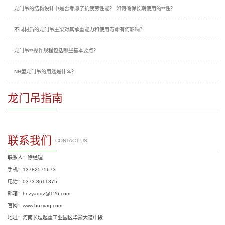
龙门吊的结构设计中是否考虑了抗疲劳性能？ 如何确保长期使用的**性？
不同材质的龙门吊主梁对其承重能力和使用寿命有何影响？
龙门吊**操作规程包括哪些基本要点？
NH型龙门吊的用途是什么？
龙门吊指南
联系我们
CONTACT US
联系人：徐经理
手机：13782575673
电话：0373-8611375
邮箱：hnzyaqqz@126.com
官网：www.hnzyaq.com
地址：河南长垣起重工业园区华豫大道中段