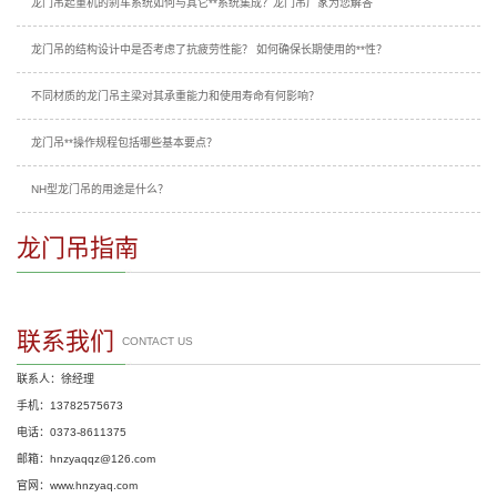
龙门吊起重机的刹车系统如何与其它**系统集成？龙门吊厂家为您解答
龙门吊的结构设计中是否考虑了抗疲劳性能？ 如何确保长期使用的**性？
不同材质的龙门吊主梁对其承重能力和使用寿命有何影响？
龙门吊**操作规程包括哪些基本要点？
NH型龙门吊的用途是什么？
龙门吊指南
联系我们
CONTACT US
联系人：徐经理
手机：13782575673
电话：0373-8611375
邮箱：hnzyaqqz@126.com
官网：www.hnzyaq.com