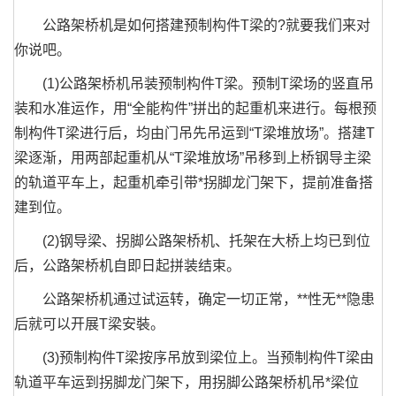
公路架桥机是如何搭建预制构件T梁的?就要我们来对
你说吧。
(1)公路架桥机吊装预制构件T梁。预制T梁场的竖直吊
装和水准运作，用“全能构件”拼出的起重机来进行。每根预
制构件T梁进行后，均由门吊先吊运到“T梁堆放场”。搭建T
梁逐渐，用两部起重机从“T梁堆放场”吊移到上桥钢导主梁
的轨道平车上，起重机牵引带*拐脚龙门架下，提前准备搭
建到位。
(2)钢导梁、拐脚公路架桥机、托架在大桥上均已到位
后，公路架桥机自即日起拼装结束。
公路架桥机通过试运转，确定一切正常，**性无**隐患
后就可以开展T梁安裝。
(3)预制构件T梁按序吊放到梁位上。当预制构件T梁由
轨道平车运到拐脚龙门架下，用拐脚公路架桥机吊*梁位