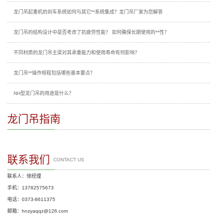
龙门吊起重机的刹车系统如何与其它**系统集成？龙门吊厂家为您解答
龙门吊的结构设计中是否考虑了抗疲劳性能？ 如何确保长期使用的**性？
不同材质的龙门吊主梁对其承重能力和使用寿命有何影响？
龙门吊**操作规程包括哪些基本要点？
NH型龙门吊的用途是什么？
龙门吊指南
联系我们
CONTACT US
联系人：徐经理
手机：13782575673
电话：0373-8611375
邮箱：hnzyaqqz@126.com