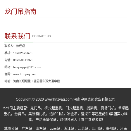
龙门吊指南
联系我们
CONTACT US
联系人：徐经理
手机：13782575673
电话：0373-8611375
邮箱：hnzyaqqz@126.com
官网：www.hnzyaq.com
地址：河南长垣起重工业园区华豫大道中段
Copyright © 2020 www.hnzyaq.com 河南中原奥起实业有限公司
本公司主要经营：
龙门吊
，
桥式起重机
，
门式起重机
，提梁机，货场门机，单梁起
重机，悬臂吊，集装箱门机，造船门机，冶金吊，运梁车等起重配件!集团实力雄
厚，产品质量保证，欢迎各界人士来厂参观考察!
城市分站：
广东站
，
山东站
，
云南站
，
浙江站
，
江苏站
，
四川站
，
贵州站
，
河南