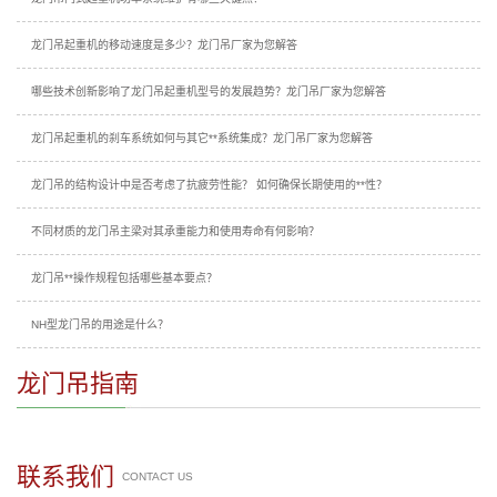
龙门吊起重机的移动速度是多少？龙门吊厂家为您解答
哪些技术创新影响了龙门吊起重机型号的发展趋势？龙门吊厂家为您解答
龙门吊起重机的刹车系统如何与其它**系统集成？龙门吊厂家为您解答
龙门吊的结构设计中是否考虑了抗疲劳性能？ 如何确保长期使用的**性？
不同材质的龙门吊主梁对其承重能力和使用寿命有何影响？
龙门吊**操作规程包括哪些基本要点？
NH型龙门吊的用途是什么？
龙门吊指南
联系我们
CONTACT US