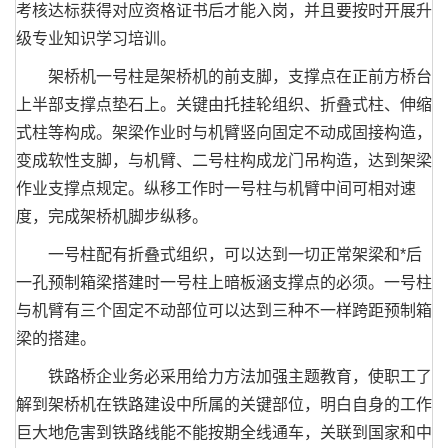
考核达标获得对应资格证书后才能入岗，并且要按时开展升
级专业知识学习培训。
架桥机一号柱是架桥机的前支脚，支撑点在正前方桥台
上半部支撑点垫石上。关键由托挂轮组织、折叠式柱、伸缩
式柱等构成。架梁作业时与机臂竖向固定不动成固接构造，
变成软性支脚，与机臂、二号柱构成龙门吊构造，达到架梁
作业支撑点规定。纵移工作时一号柱与机臂中间可相对速
度，完成架桥机脚步纵移。
一号柱配有折叠式组织，可以达到一切正常架梁和*后
一孔预制箱梁搭建时一号柱上暗板涵支撑点的必须。一号柱
与机臂有三个固定不动部位可以达到三种不一样跨距预制箱
梁的搭建。
铁路桥企业务必采用给力方法加强主题教育，使职工了
解到架桥机在铁路建设中所属的关键部位，明白自身的工作
巨大地危害到铁路线能不能按期全线通车，关联到国家和中