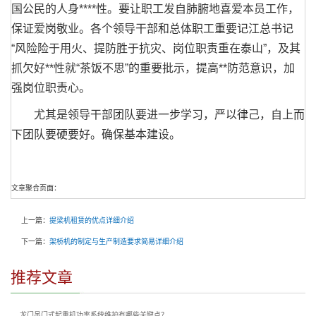
国公民的人身****性。要让职工发自肺腑地喜爱本员工作，
保证爱岗敬业。各个领导干部和总体职工重要记江总书记
“风险险于用火、提防胜于抗灾、岗位职责重在泰山”，及其
抓欠好**性就“茶饭不思”的重要批示，提高**防范意识，加
强岗位职责心。
尤其是领导干部团队要进一步学习，严以律己，自上而
下团队要硬要好。确保基本建设。
文章聚合页面：
上一篇：
提梁机租赁的优点详细介绍
下一篇：
架桥机的制定与生产制造要求简易详细介绍
推荐文章
龙门吊门式起重机功率系统维护有哪些关键点？