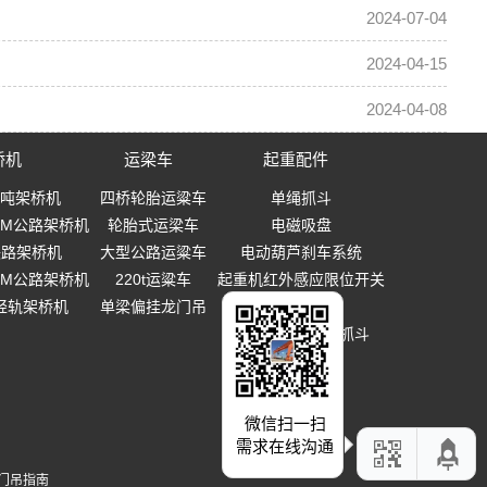
2024-07-04
2024-04-15
2024-04-08
桥机
运梁车
起重配件
0吨架桥机
四桥轮胎运粱车
单绳抓斗
-40M公路架桥机
轮胎式运梁车
电磁吸盘
0铁路架桥机
大型公路运粱车
电动葫芦刹车系统
-40M公路架桥机
220t运粱车
起重机红外感应限位开关
T轻轨架桥机
单梁偏挂龙门吊
起重吊钩
多瓣式机械设备抓斗
微信扫一扫
需求在线沟通
门吊指南