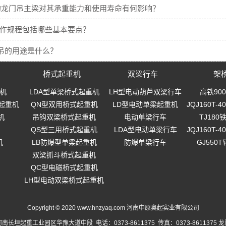
的龙门吊主梁对其承重能力和使用寿命有何影响？
操作规程包括哪些基本要点？
吊的用途是什么？
桥式起重机
双梁行车
架
机
LDA型单梁桥式起重机
LH型电动葫芦双梁行车
高铁90
起重机
QN型双用桥式起重机
LD型电动单梁起重机
JQJ160T
机
吊钩双梁桥式起重机
电动单梁行车
TJ18
QS型三用桥式起重机
LDA型电动单梁行车
JQJ160T
机
LB防爆型单梁起重机
防爆单梁行车
GJ550
双梁抓斗桥式起重机
QC型电磁桥式起重机
LH型电动双梁桥式起重机
Copyright © 2020 www.hnzyaq.com 河南中原奥起实业有限公司
南长垣起重工业园区华豫大道中段 电话：0373-8611375 传真：0373-8611375
龙