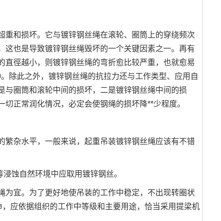
重和损坏。它与镀锌钢丝绳在滚轮、圈筒上的穿绕频次
。这也是导致镀锌钢丝绳毁坏的一个关键因素之一。再有
的直徑越小，则镀锌钢丝绳的弯折愈比较严重，也就愈易
-30。除此之外，镀锌钢丝绳的抗拉力还与工作类型、应用自
是与圈筒和滚轮中间的损坏，二是镀锌钢丝绳中间的损
切正常润化情况，必定会使钢绳的损坏降**少程度。
繁杂水平，一般来说，起重吊装镀锌钢丝绳应该有不错
等浸蚀自然环境中应取用镀锌钢丝。
为宜。为了更好地使吊装的工作中稳定，不出现转圈状
命，应依据组织的工作中等级和主要用途，恰当采用提梁机