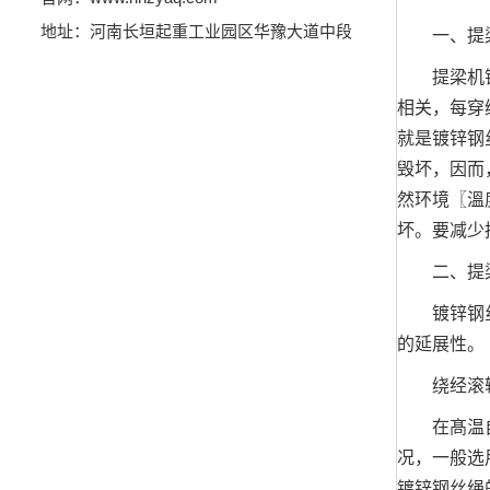
地址：河南长垣起重工业园区华豫大道中段
一、提梁
提梁机镀锌
相关，每穿
就是镀锌钢
毁坏，因而
然环境〖溫
坏。要减少
二、提梁
镀锌钢丝绳
的延展性。
绕经滚轮和
在髙温自然
况，一般选
镀锌钢丝绳