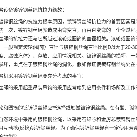
设备镀锌钢丝绳抗拉力缘故：
钢丝绳的抗拉力根本原因，镀锌钢丝绳抗拉力的首要因素是超
绕一次，镀锌钢丝绳就造成由弯变直，再由直变弯的一个全过程
丝绳的抗拉力还与它所越过滚轮或圈筒的直徑相关。滚轮或圈筒
，一般规定滚轮(圈筒〉直徑与镀锌钢丝绳直徑比例D/d大于20
度、腐蚀汽体〉、存放、应用情况相关。镀锌钢丝绳的损坏，一
损坏，重点在于镀锌钢丝绳的润化，假如保证使镀锌钢丝绳处在一
机采用镀锌钢丝绳要充分考虑的事宜：
的采用起重吊装吊钩的采用应考虑到应用条件和场所及工作的
圈筒的镀锌钢丝绳应**选择线触碰镀锌钢丝绳。在有酸、碱
环境中采用的镀锌钢丝绳，以采用石绵芯和金厉芯镀锌钢丝绳
用互动捻(反捻)镀锌钢丝绳。为了确保镀锌钢丝绳有一定使用寿
的**性能。