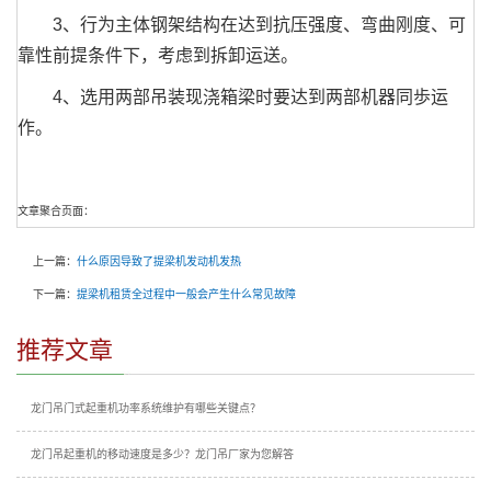
3、行为主体钢架结构在达到抗压强度、弯曲刚度、可
靠性前提条件下，考虑到拆卸运送。
4、选用两部吊装现浇箱梁时要达到两部机器同歩运
作。
文章聚合页面：
上一篇：
什么原因导致了提梁机发动机发热
下一篇：
提梁机租赁全过程中一般会产生什么常见故障
推荐文章
龙门吊门式起重机功率系统维护有哪些关键点？
龙门吊起重机的移动速度是多少？龙门吊厂家为您解答