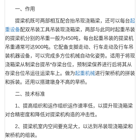
一、作用
提梁机既可两部相互配合抬吊现浇箱梁，还可以每台
起
重设备
配双吊装工具吊装现浇箱梁，两部与此同时起重吊装
的提梁机分别的吊重一般为450吨，每台起重吊装的提梁机
吊重通常可达900吨。它配备支脚走动、行车走动及行车吊
装机器设备，可以完成多方位机械自动化姿势。适用于将现
浇箱梁从制梁台提吊*存梁台位，预制梁保养进行后将其从
存梁台位吊运往运梁车上。做为
起重机械
进行架桥机的拼装
和拆装。还用以搭建墩身不高的旱桥。
二、技术标准
1、提高组织和运作组织运作速率低，以提升现浇箱梁
对合精密度和降低对提梁机构造的冲击性。
2、提梁机室内空间要充足大，以达到吊装现浇箱梁和
架桥机的组装。