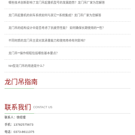
哪些技术创新影响了龙门吊起重机型号的发展趋势？龙门吊厂家为您解答
龙门吊起重机的刹车系统如何与其它**系统集成？龙门吊厂家为您解答
龙门吊的结构设计中是否考虑了抗疲劳性能？ 如何确保长期使用的**性？
不同材质的龙门吊主梁对其承重能力和使用寿命有何影响？
龙门吊**操作规程包括哪些基本要点？
NH型龙门吊的用途是什么？
龙门吊指南
联系我们
CONTACT US
联系人：徐经理
手机：13782575673
电话：0373-8611375